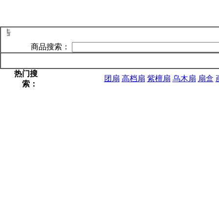
告
商品搜索：
网站首页
新品上架
特价
热门搜
团扇
高档扇
紫檀扇
乌木扇
扇盒
索：